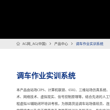

AG网_AG(中国)

产品中心

调车作业实训系统
调车作业实训系统
本产品由站场CIPS、计算机联锁、6502、三维站场仿真
术、网络技术、虚拟现实、信号控制原理等，结合先进的人工
程虚拟AI辅助闭环培训考核，为铁路货运调车站场值班员、