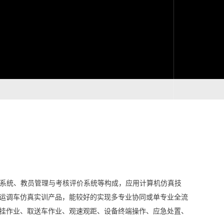
引导系统、教员管理与考核评价系统等构成，应用计算机仿真技
货运调车仿真实训产品，能较好的实现多专业协同或单专业全流
摘挂作业、取送车作业、观速观距、设备终端操作、应急处置、