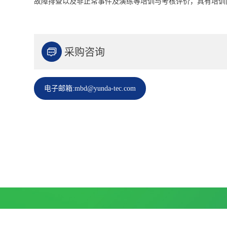
故障排查以及非正常事件及演练等培训与考核评价，具有培训

采购咨询
电子邮箱:mbd@yunda-tec.com