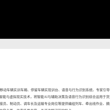
系统、移动车辆实训车厢、停留车辆实现训台、语音与行为识别系统、专家
智能与虚拟现实技术，将智能AI与辅助决策及语音行为识别综合运用于
连接员、制动员、调车长及运输专业岗位等提供编组列车、牵出线作业、