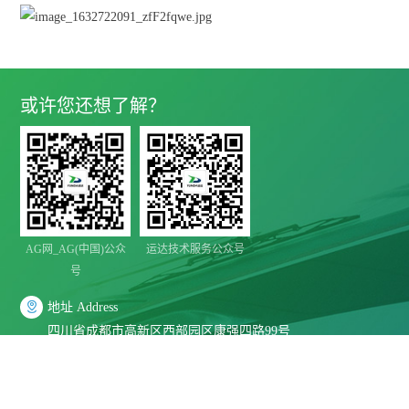
或许您还想了解？
AG网_AG(中国)公众
运达技术服务公众号
号

地址 Address
四川省成都市高新区西部园区康强四路99号

电话 Telephone
028-8283 9999（联系电话）