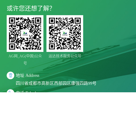
或许您还想了解？
AG网_AG(中国)公众
运达技术服务公众号
号

地址 Address
四川省成都市高新区西部园区康强四路99号

电话 Telephone
028-8283 9999（联系电话）
028-8283 9998（质量投诉）
028-8289 1080（售后服务电话）

邮箱 E-Mail
mbd@yunda-tec.com